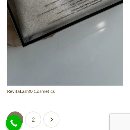
RevitaLash® Cosmetics
Навігація
1
2
записів