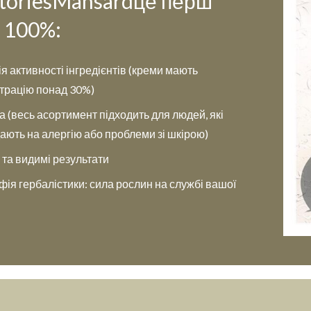
toriesMansardце перш
: 100%:
я активності інгредієнтів (креми мають
трацію понад 30%)
а (весь асортимент підходить для людей, які
ають на алергію або проблеми зі шкірою)
 та видимі результати
фія гербалістики: сила рослин на службі вашої