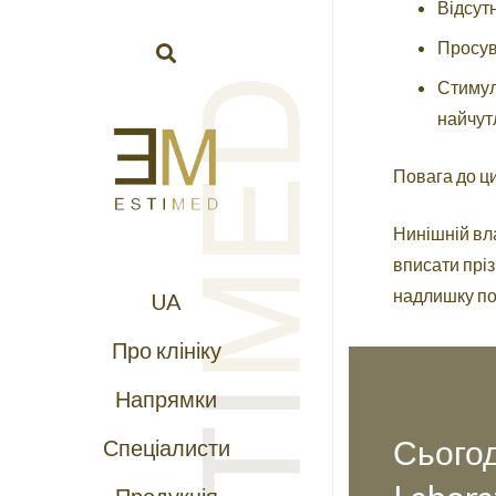
Відсутн
Просув
Стимул
найчут
Повага до ци
Нинішній вла
вписати пріз
надлишку поц
UA
Про клініку
Напрямки
Сьогод
Спеціалисти
Продукція