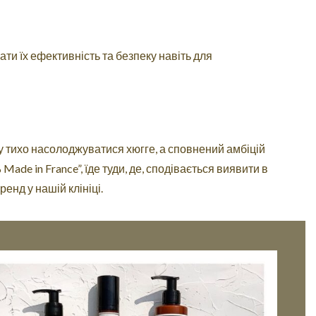
ти їх ефективність та безпеку навіть для
у тихо насолоджуватися хюгге, а сповнений амбіцій
Made in France”, їде туди, де, сподівається виявити в
енд у нашій клініці.