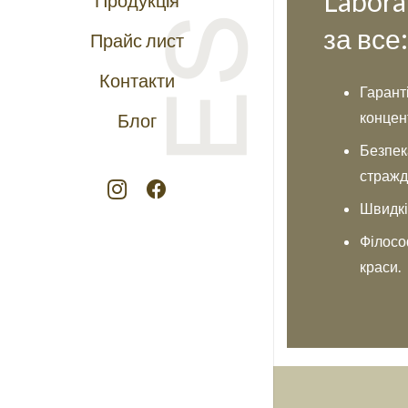
Labora
за все
Прайс лист
Контакти
Гаранті
концен
Блог
Безпек
стражд
Швидкі
Філосо
краси.