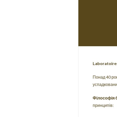
Laboratoire
Понад 40 ро
успадковани
Філософія 
принципів: