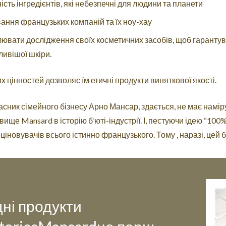
ість інгредієнтів, які небезпечні для людини та планети
ання французьких компаній та їх ноу-хау
ювати дослідження своїх косметичних засобів, щоб гарантува
ливішої шкіри.
х цінностей дозволяє їм етичні продукти виняткової якості.
сник сімейного бізнесу Арно Мансар, здається, не має намір
вище Mansard в історію б’юті-індустрії. І, пестуючи ідею “100% 
іновувачів всього істинно французького. Тому , наразі, цей бр
ні продукти