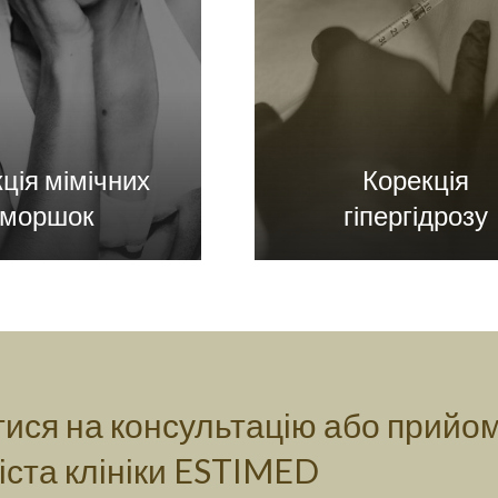
ція мімічних
Корекція
зморшок
гіпергідрозу
ися на консультацію або прийо
іста клініки ESTIMED