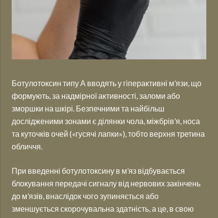
Ботулотоксин типу А вводять у гіперактивні м’язи, що
формують, за надмірної активності, заломи або
зморшки на шкірі. Безпечними та найбільш
дослідженими зонами є ділянки чола, міжбрів’я, носа
та куточків очей («гусячі лапки»), тобто верхня третина
обличчя.
При введенні ботулотоксину в м’яз відбувається
блокування передачі сигналу від нервових закінчень
до м’язів, внаслідок чого зупиняється або
зменшується скорочувальна здатність, а це, в свою