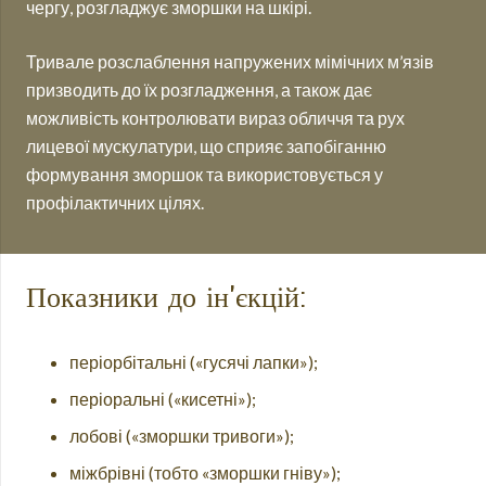
чергу, розгладжує зморшки на шкірі.
Тривале розслаблення напружених мімічних м’язів
призводить до їх розгладження, а також дає
можливість контролювати вираз обличчя та рух
лицевої мускулатури, що сприяє запобіганню
формування зморшок та використовується у
профілактичних цілях.
Показники до ін'єкцій:
періорбітальні («гусячі лапки»);
періоральні («кисетні»);
лобові («зморшки тривоги»);
міжбрівні (тобто «зморшки гніву»);