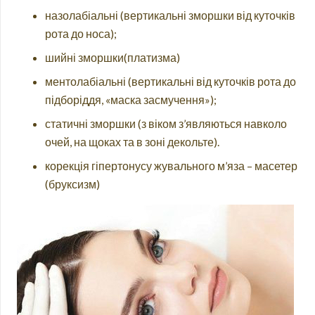
назолабіальні (вертикальні зморшки від куточків
рота до носа);
шийні зморшки(платизма)
ментолабіальні (вертикальні від куточків рота до
підборіддя, «маска засмучення»);
статичні зморшки (з віком з’являються навколо
очей, на щоках та в зоні декольте).
корекція гіпертонусу жувального м’яза – масетер
(бруксизм)