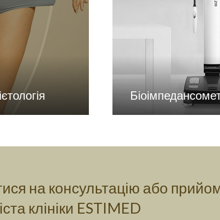
ієтологія
Біоімпедансомет
ися на консультацію або прийо
іста клініки ESTIMED