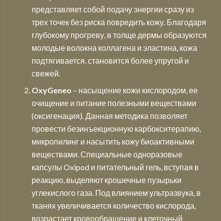
представляет собой подачу энергии сразу из
трех точек без риска повредить кожу. Благодаря
глубокому прогреву, в толще дермы образуются
молодые волокна коллагена и эластина, кожа
подтягивается, становится более упругой и
свежей.
OxyGeneo
– насыщение кожи кислородом, ее
очищение и питание полезными веществами
(оксигенация). Данная методика позволяет
провести безинъекционную карбокситерапию,
микропилинг и насытить кожу биоактивными
веществами. Специальные одноразовые
капсулы Oxipod и питательный гель, вступая в
реакцию, выделяют крошечные пузырьки
углекислого газа. Под влиянием ультразвука, в
тканях увеличивается количество кислорода,
возрастает кровообращение и клеточный