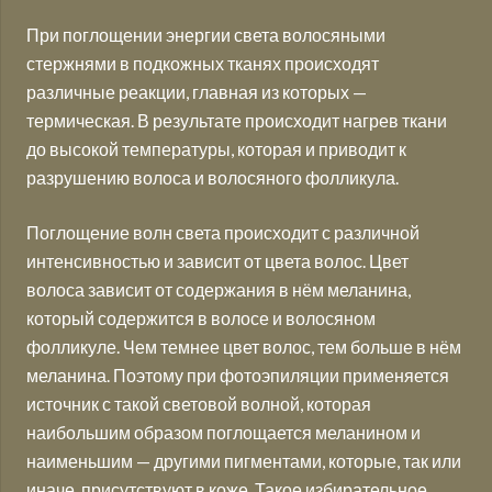
При поглощении энергии света волосяными
стержнями в подкожных тканях происходят
различные реакции, главная из которых —
термическая. В результате происходит нагрев ткани
до высокой температуры, которая и приводит к
разрушению волоса и волосяного фолликула.
Поглощение волн света происходит с различной
интенсивностью и зависит от цвета волос. Цвет
волоса зависит от содержания в нём меланина,
который содержится в волосе и волосяном
фолликуле. Чем темнее цвет волос, тем больше в нём
меланина. Поэтому при фотоэпиляции применяется
источник с такой световой волной, которая
наибольшим образом поглощается меланином и
наименьшим — другими пигментами, которые, так или
иначе, присутствуют в коже. Такое избирательное