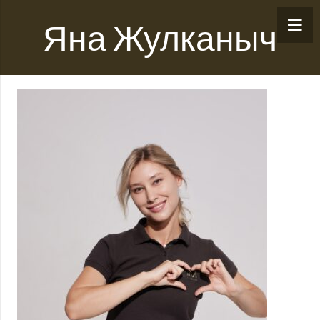
Яна Жулканыч