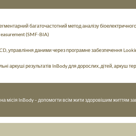
гментарний багаточастотний метод аналізу біоелектричного 
easurement (SMF-BIA)
CD, управління даними через програмне забезпечення Looki
льні аркуші результатів InBody для дорослих, дітей, аркуш те
на місія InBody – допомогти всім жити здоровішим життям з