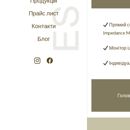
Продукція
Прайс лист
Прямий се
Контакти
Impedance M
Блог
Монітор L
Індивідуа
Голов