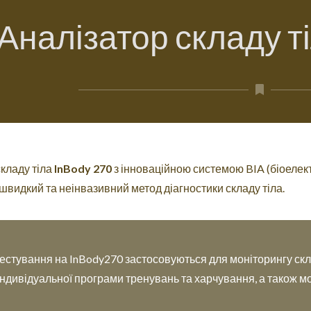
Аналізатор складу т
складу тіла
InBody 270
з інноваційною системою BIA (біоелект
 швидкий та неінвазивний метод діагностики складу тіла.
тестування на InBody270 застосовуються для моніторингу ск
ндивідуальної програми тренувань та харчування, а також м