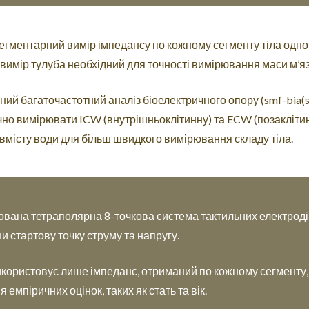
гментарний вимір імпедансу по кожному сегменту тіла одночас
вимір тулуба необхідний для точності вимірювання маси м’яз
ий багаточастотний аналіз біоелектричного опору (smf-bia(s
чно вимірювати ICW (внутрішньоклітинну) та ECW (позакліти
вмісту води для більш швидкого вимірювання складу тіла.
вана тетраполярна 8-точкова система тактильних електродів
 стартову точку струму та напругу.
икористовує лише імпеданс, отриманий по кожному сегменту,
 емпіричних оцінок, таких як стать та вік.