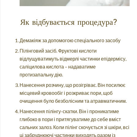
Як відбувається процедура?
Демакіяж за допомогою спеціального засобу
Пілінговий засіб. Фруктові кислоти
відлущуватимуть відмерлі частинки епідермісу,
саліцилова кислота – надаватиме
протизапальну дію.
Нанесення розчину, що розігріває. Він посилює
місцевий кровообіг і розкриває пори, щоб
очищення було безболісним та атравматичним.
Нанесення пілінгу-скатки. Він і проникатиме
глибоко в пори і притягуватиме до себе вміст
сальних залоз. Коли пілінг скочується зі шкіри, всі
ці забруднюючі частинки виходять разом із