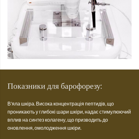
Показники для барофорезу:
В’яла шкіра. Висока концентрація пептидів, що
проникають у глибокі шари шкіри, надає стимулюючий
вплив на синтез колагену, що призводить до
оновлення, омолодження шкіри.