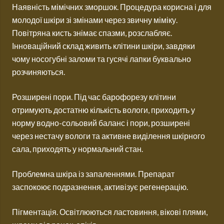
Наявність мімічних зморшок. Процедура корисна і для
молодої шкіри зі змінами через звичну міміку.
Повітряна кисть знімає спазми, розслабляє.
Інноваційний склад живить клітини шкіри, завдяки
чому носогубні заломи та гусячі лапки буквально
розчиняються.
Розширені пори. Під час барофорезу клітини
отримують достатню кількість вологи, приходить у
норму водно-сольовий баланс і пори, розширені
через нестачу вологи та активне виділення шкірного
сала, приходять у нормальний стан.
Проблемна шкіра із запаленнями. Препарат
заспокоює подразнення, активізує регенерацію.
Пігментація. Освітлюються ластовиння, вікові плями,