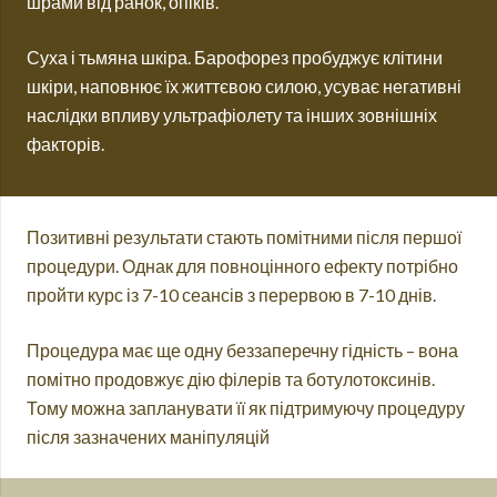
шрами від ранок, опіків.
Суха і тьмяна шкіра. Барофорез пробуджує клітини
шкіри, наповнює їх життєвою силою, усуває негативні
наслідки впливу ультрафіолету та інших зовнішніх
факторів.
Позитивні результати стають помітними після першої
процедури. Однак для повноцінного ефекту потрібно
пройти курс із 7-10 сеансів з перервою в 7-10 днів.
Процедура має ще одну беззаперечну гідність – вона
помітно продовжує дію філерів та ботулотоксинів.
Тому можна запланувати її як підтримуючу процедуру
після зазначених маніпуляцій