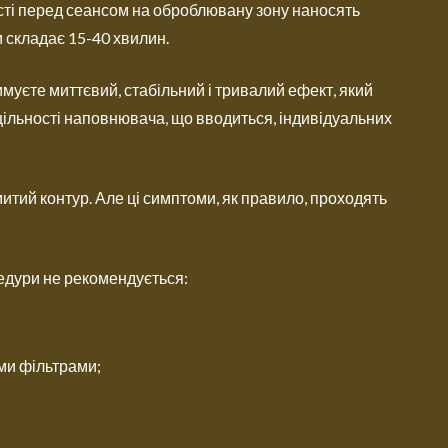
сті перед сеансом на оброблювану зону наносять
 складає 15-40 хвилин.
муєте миттєвий, стабільний і тривалий ефект, який
, щільності наповнювача, що вводиться, індивідуальних
итий контур. Але ці симптоми, як правило, проходять
едури не рекомендується:
ими фільтрами;