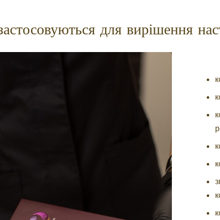
 застосовуються для вирішення нас
к
к
к
р
к
к
з
к
к