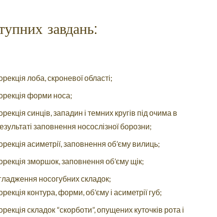
тупних завдань:
орекція лоба, скроневої області;
орекція форми носа;
орекція синців, западин і темних кругів під очима в
езультаті заповнення носослізної борозни;
орекція асиметрії, заповнення об’єму вилиць;
орекція зморшок, заповнення об’єму щік;
гладження носогубних складок;
орекція контура, форми, об’єму і асиметрії губ;
орекція складок “скорботи”, опущених куточків рота і