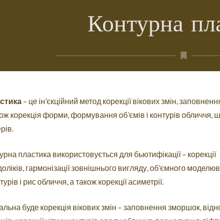
Контурна пл
стика
– це ін’єкційний метод корекції вікових змін, заповненн
кож корекція форми, формування об’ємів і контурів обличчя,
рів.
турна пластика використовується для бьютифікації – корекції
оліків, гармонізації зовнішнього вигляду, об’ємного моделю
урів і рис обличчя, а також корекції асиметрії.
уальна буде корекція вікових змін – заповнення зморшок, від