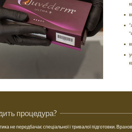
к
к
“
“
к
у
к
дить процедура?
ика не передбачає спеціальної і тривалої підготовки. Врахо