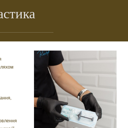
астика
я
 шляхом
вання,
новлення