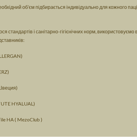
еобхідний об’єм підбирається індивідуально для кожного пац
ся стандартів і санітарно-гігієнічних норм, використовуємо
дставників:
LLERGAN)
RZ)
Швеция)
TUTE HYALUAL)
ile HA ( MezoClub )