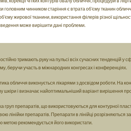
мів, корекції чітких контурів овалу обличчя, процедури в ліфт
ьки головним чинником старіння є втрата об’єму тканин обличч
б’єму жирової тканини, використання філерів різної щільност
 введення може вирішити дані проблеми.
остійно тримають руку на пульсі всіх сучасних тенденцій у с
му, беручи участь в міжнародних конгресах і конференціях.
ика обличчя виконується лікарями з досвідом роботи. На конс
ну шкіри і визначає найоптимальніший варіант вирішення пр
ка груп препаратів, що використовуються для контурної пласт
ою лінійки препаратів. Препарати в лінійці розрізняються за щ
ою метою рекомендується його використати.