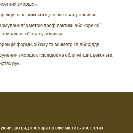
исетних зморшок;
орекція лінії нижньої щелепи і овалу обличчя;
армування” з метою профілактики або корекції
опливаючого” овалу обличчя;
орекція форми, об’єму та асиметрії підборіддя;
сунення зморшок і складок на обличчі, шиї, декольте,
истях рук.
вуючи, що ряд препаратів вже містить анестетик,