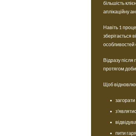
більшість клі
аплікаційну ан
Навіть 1 проце
зберігається в
особливостей о
Відразу після 
протягом доби
Щоб відновлюю
загорати 
з’являти
відвідув
пити гаря