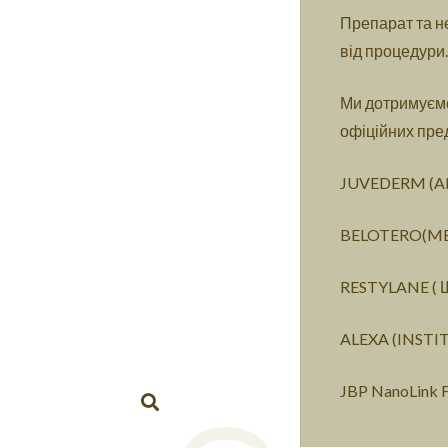
Препарат та н
від процедури.
Ми дотримуємо
офіційних пре
JUVEDERM (A
BELOTERO(ME
RESTYLANE ( 
ALEXA (INSTI
JBP NanoLink F