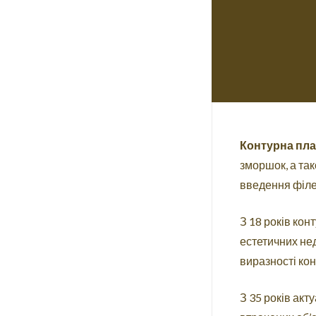
Контурна пла
зморшок, а та
введення філе
З 18 років кон
естетичних нед
виразності конт
З 35 років акт