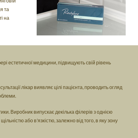
инговій
я та
і на
фері естетичної медицини, підвищують свій рівень
ультації лікар виявляє цілі пацієнта, проводить огляд
облеми.
ики. Виробник випускає декілька філерів з однією
ільністю або в’язкістю, залежно від того, в яку зону