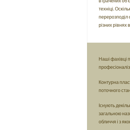
втрачених об’є
техніці. Оскіл
перерозподіл о
різних рівнях
Наші фахівці п
професіоналіз
Контурна пласт
поточного ста
Існують декіль
загальною назв
обличчя і з як