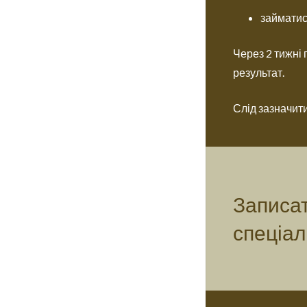
займатис
Через 2 тижні 
результат.
Слід зазначити
Записат
спеціал