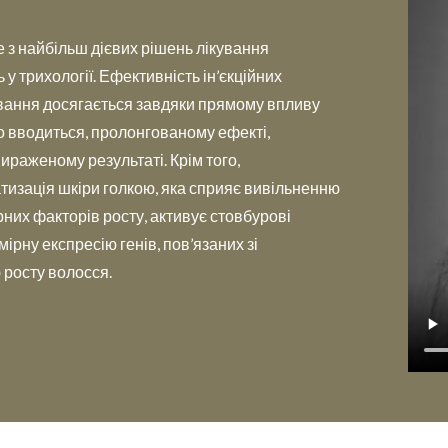
дне з найбільш дієвих рішень лікування
у трихології. Ефективність ін’єкційних
ування досягається завдяки прямому впливу
о вводиться, пролонгованому ефекті,
ираженому результаті. Крім того,
тизація шкіри голкою, яка сприяє вивільненню
них факторів росту, активує стовбурові
дмірну експресію генів, пов’язаних зі
 росту волосся.