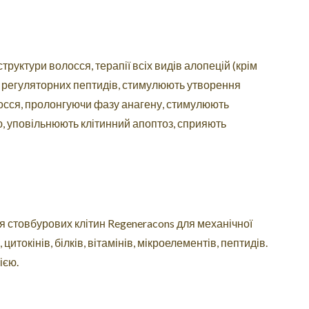
труктури волосся, терапії всіх видів алопецій (крім
их регуляторних пептидів, стимулюють утворення
осся, пролонгуючи фазу анагену, стимулюють
, уповільнюють клітинний апоптоз, сприяють
я стовбурових клітин Regeneracons для механічної
цитокінів, білків, вітамінів, мікроелементів, пептидів.
ією.