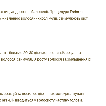
актиці андрогенної алопеції. Процедури Endoret
у живленню волосяних фолікулів, стимулюють ріст
істять близько 20-30 діючих речовин. В результаті
волосся, стимуляція росту волосся та збільшення їх
их реакцій та посилює дію інших методик лікування
ін’єкцій вводиться у волосисту частину голови.