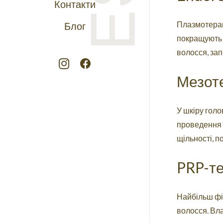
Контакти
Плазмотерапі
Блог
покращують 
волосся, зап
Мезот
У шкіру голо
проведення 
щільності, п
PRP-те
Найбільш фіз
волосся. Вла