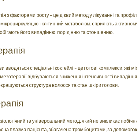
я з факторами росту – це дієвий метод у лікуванні та профіл
мікроциркуляцію і клітинний метаболізм, сприяють активном
обігають його випадінню, порідінню та стоншенню.
ерапія
ви вводяться спеціальні коктейлі – це готові комплекси, які м
мезотерапії відбуваються зниження інтенсивності випадіння 
окращуються структура волосся та стан шкіри голови.
рапія
іологічний та універсальний метод, який не викликає побічн
сна плазма пацієнта, збагачена тромбоцитами, за допомогою 