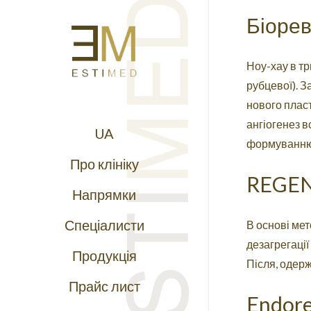
Біорев
Ноу-хау в тр
рубцевої). З
нового плас
ангіогенез 
UA
формуванню 
Про клініку
REGEN
Напрямки
Спеціалисти
В основі ме
дезагрегації 
Продукція
Після, одерж
Прайс лист
Endore