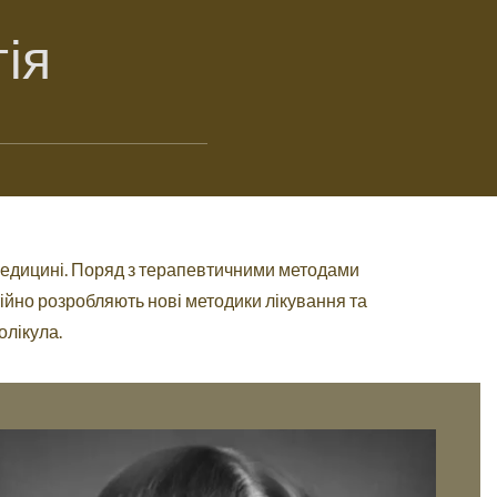
ія
медицині. Поряд з терапевтичними методами
тійно розробляють нові методики лікування та
олікула.