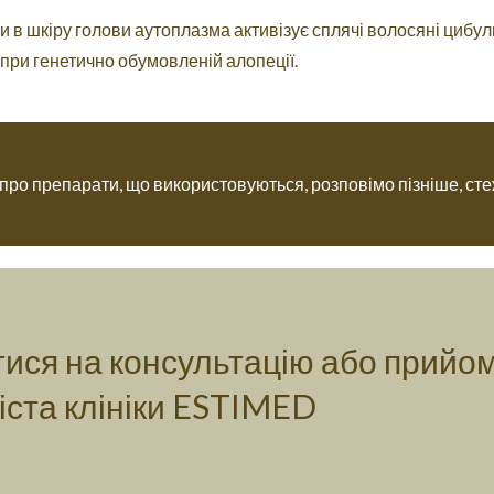
 в шкіру голови аутоплазма активізує сплячі волосяні цибул
при генетично обумовленій алопеції.
про препарати, що використовуються, розповімо пізніше, с
ися на консультацію або прийо
іста клініки ESTIMED