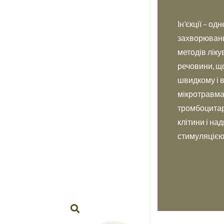
Ін’єкції – о
захворювань 
методів лік
речовини, щ
швидкому і в
мікротравма
тромбоцитар
клітини і на
стимуляцією