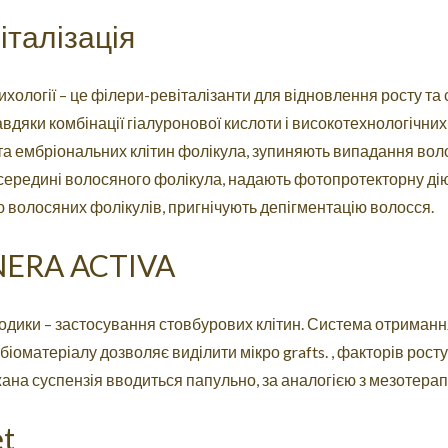
італізація
ихології – це філери-ревіталізанти для відновлення росту та с
авдяки комбінації гіалуронової кислоти і високотехнологічн
та ембріональних клітин фолікула, зупиняють випадання вол
всередині волосяного фолікула, надають фотопротекторну дію
волосяних фолікулів, пригнічують депігментацію волосся.
ERA ACTIVA
тодики – застосування стовбурових клітин. Система отриманн
біоматеріалу дозволяє виділити мікро grafts. , факторів росту, 
ана суспензія вводиться папульно, за аналогією з мезотерап
t