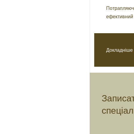
Потрапляючи
ефективний 
Докладніше 
Записат
спеціал